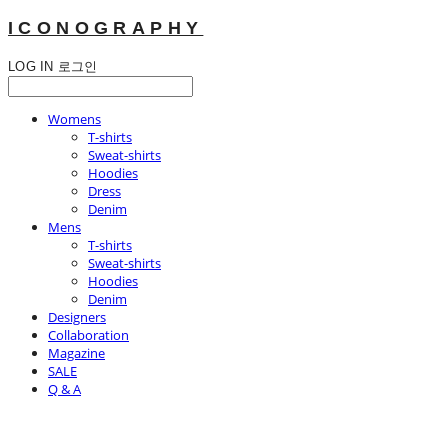
ICONOGRAPHY
LOG IN
로그인
Womens
T-shirts
Sweat-shirts
Hoodies
Dress
Denim
Mens
T-shirts
Sweat-shirts
Hoodies
Denim
Designers
Collaboration
Magazine
SALE
Q & A