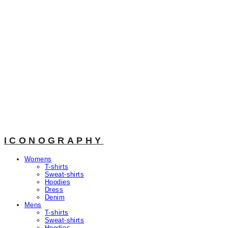
ICONOGRAPHY
Womens
T-shirts
Sweat-shirts
Hoodies
Dress
Denim
Mens
T-shirts
Sweat-shirts
Hoodies