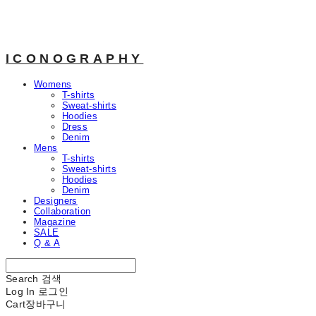
ICONOGRAPHY
Womens
T-shirts
Sweat-shirts
Hoodies
Dress
Denim
Mens
T-shirts
Sweat-shirts
Hoodies
Denim
Designers
Collaboration
Magazine
SALE
Q & A
Search
검색
Log In
로그인
Cart
장바구니