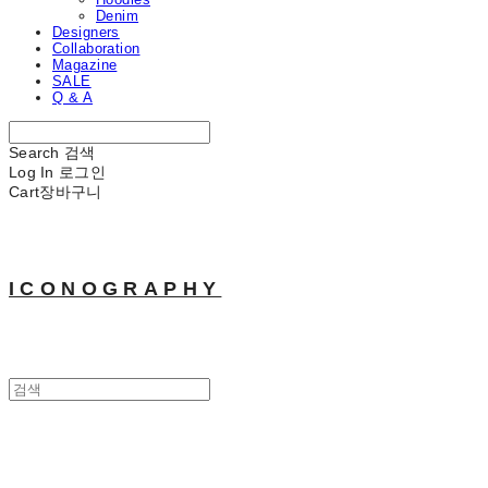
Denim
Designers
Collaboration
Magazine
SALE
Q & A
Search
검색
Log In
로그인
Cart
장바구니
ICONOGRAPHY