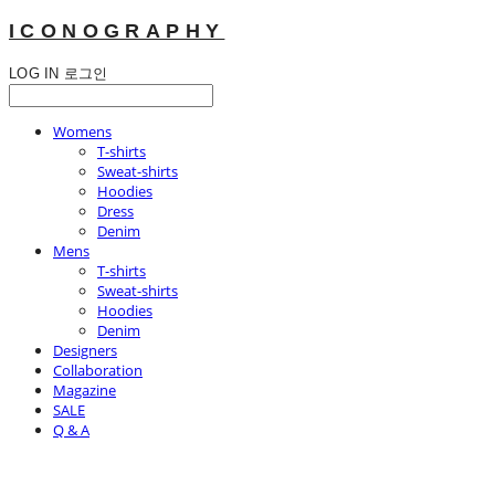
ICONOGRAPHY
LOG IN
로그인
Womens
T-shirts
Sweat-shirts
Hoodies
Dress
Denim
Mens
T-shirts
Sweat-shirts
Hoodies
Denim
Designers
Collaboration
Magazine
SALE
Q & A