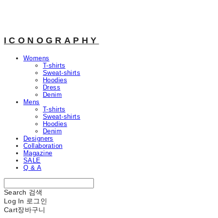
ICONOGRAPHY
Womens
T-shirts
Sweat-shirts
Hoodies
Dress
Denim
Mens
T-shirts
Sweat-shirts
Hoodies
Denim
Designers
Collaboration
Magazine
SALE
Q & A
Search
검색
Log In
로그인
Cart
장바구니