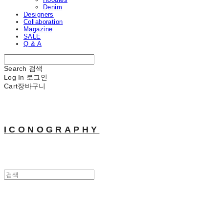
Denim
Designers
Collaboration
Magazine
SALE
Q & A
Search
검색
Log In
로그인
Cart
장바구니
ICONOGRAPHY