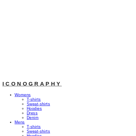
ICONOGRAPHY
Womens
T-shirts
Sweat-shirts
Hoodies
Dress
Denim
Mens
T-shirts
Sweat-shirts
Hoodies