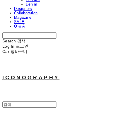
Denim
Designers
Collaboration
Magazine
SALE
Q & A
Search
검색
Log In
로그인
Cart
장바구니
ICONOGRAPHY