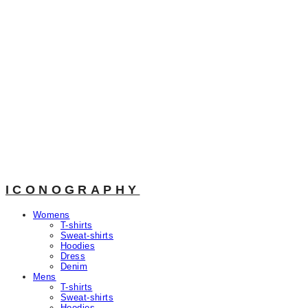
ICONOGRAPHY
Womens
T-shirts
Sweat-shirts
Hoodies
Dress
Denim
Mens
T-shirts
Sweat-shirts
Hoodies