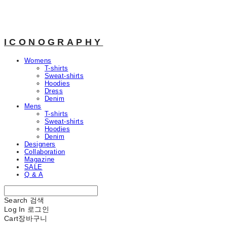
ICONOGRAPHY
Womens
T-shirts
Sweat-shirts
Hoodies
Dress
Denim
Mens
T-shirts
Sweat-shirts
Hoodies
Denim
Designers
Collaboration
Magazine
SALE
Q & A
Search
검색
Log In
로그인
Cart
장바구니