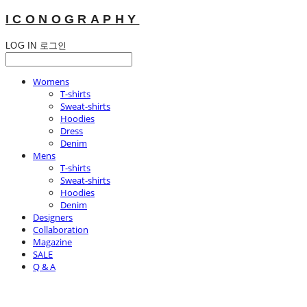
ICONOGRAPHY
LOG IN
로그인
Womens
T-shirts
Sweat-shirts
Hoodies
Dress
Denim
Mens
T-shirts
Sweat-shirts
Hoodies
Denim
Designers
Collaboration
Magazine
SALE
Q & A