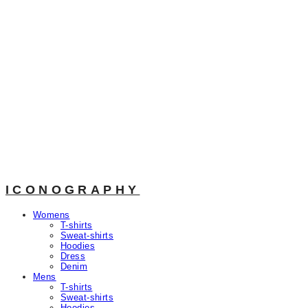
ICONOGRAPHY
Womens
T-shirts
Sweat-shirts
Hoodies
Dress
Denim
Mens
T-shirts
Sweat-shirts
Hoodies