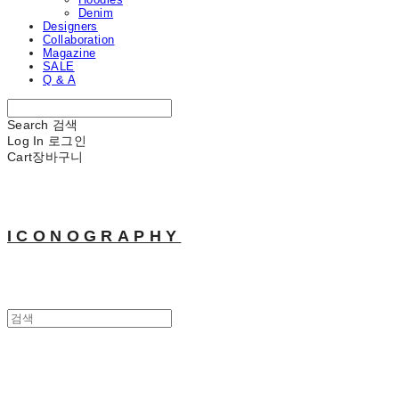
Denim
Designers
Collaboration
Magazine
SALE
Q & A
Search
검색
Log In
로그인
Cart
장바구니
ICONOGRAPHY