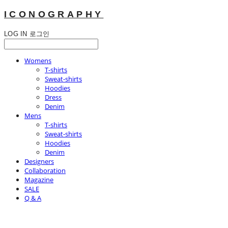
ICONOGRAPHY
LOG IN
로그인
Womens
T-shirts
Sweat-shirts
Hoodies
Dress
Denim
Mens
T-shirts
Sweat-shirts
Hoodies
Denim
Designers
Collaboration
Magazine
SALE
Q & A