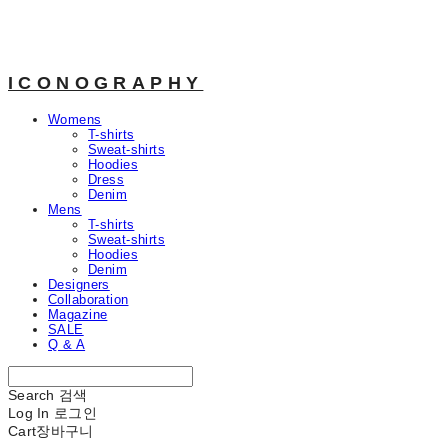
ICONOGRAPHY
Womens
T-shirts
Sweat-shirts
Hoodies
Dress
Denim
Mens
T-shirts
Sweat-shirts
Hoodies
Denim
Designers
Collaboration
Magazine
SALE
Q & A
Search
검색
Log In
로그인
Cart
장바구니