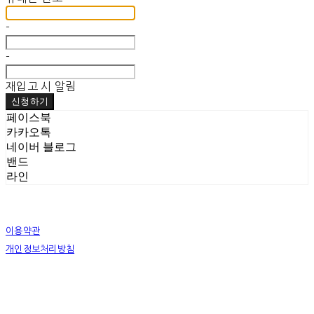
-
-
재입고 시 알림
신청하기
페이스북
카카오톡
네이버 블로그
밴드
라인
이용약관
개인정보처리방침
사업자정보확인
상호: 케이엘문 (KLMOON) | 대표: 문경래 | 개인정보관리책임자: 문경래 | 전화: 02-3672-
1237 | 이메일: iconography508@naver.com