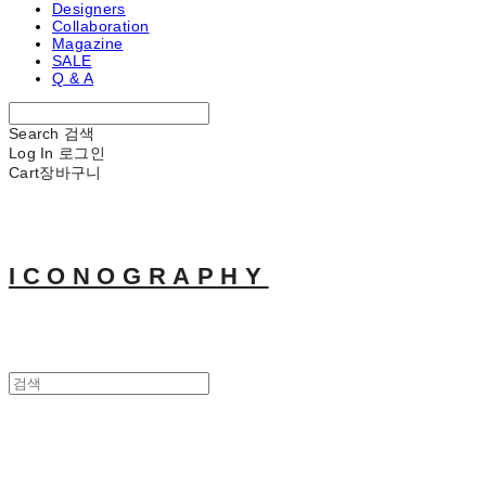
Designers
Collaboration
Magazine
SALE
Q & A
Search
검색
Log In
로그인
Cart
장바구니
ICONOGRAPHY