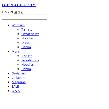
ICONOGRAPHY
LOG IN
로그인
Womens
T-shirts
Sweat-shirts
Hoodies
Dress
Denim
Mens
T-shirts
Sweat-shirts
Hoodies
Denim
Designers
Collaboration
Magazine
SALE
Q & A