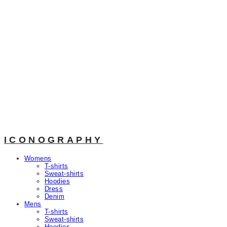
ICONOGRAPHY
Womens
T-shirts
Sweat-shirts
Hoodies
Dress
Denim
Mens
T-shirts
Sweat-shirts
Hoodies