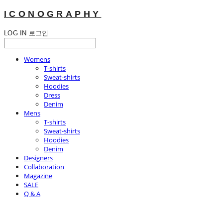
ICONOGRAPHY
LOG IN
로그인
Womens
T-shirts
Sweat-shirts
Hoodies
Dress
Denim
Mens
T-shirts
Sweat-shirts
Hoodies
Denim
Designers
Collaboration
Magazine
SALE
Q & A