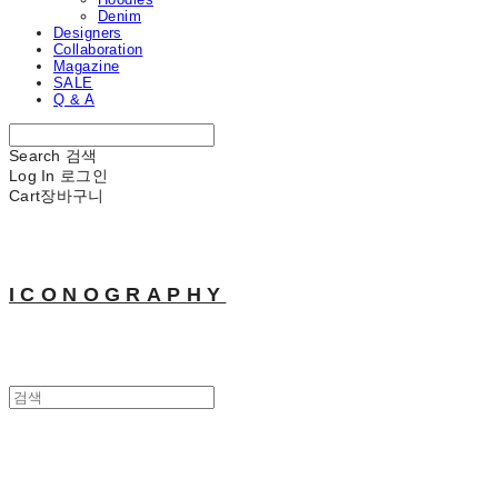
Denim
Designers
Collaboration
Magazine
SALE
Q & A
Search
검색
Log In
로그인
Cart
장바구니
ICONOGRAPHY