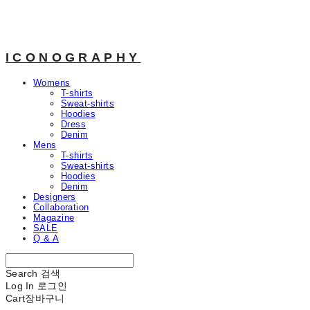
ICONOGRAPHY
Womens
T-shirts
Sweat-shirts
Hoodies
Dress
Denim
Mens
T-shirts
Sweat-shirts
Hoodies
Denim
Designers
Collaboration
Magazine
SALE
Q & A
Search
검색
Log In
로그인
Cart
장바구니